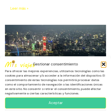
Leer más »
Saigón
y
Ho
Chi
Minh:
Dos
Nombres,
Una
Gestionar consentimiento
Ciudad
Para ofrecer las mejores experiencias, utilizamos tecnologías como las
cookies para almacenar y/o acceder a la información del dispositivo. El
consentimiento de estas tecnologías nos permitirá procesar datos
como el comportamiento de navegación o las identificaciones únicas
en este sitio. No consentir o retirar el consentimiento, puede afectar
Saigón y Ho Chi Minh: Dos
negativamente a ciertas características y funciones.
Nombres, Una Ciudad
Aceptar
Escapadas
,
Ho Chi Minh
,
Patrimonio Histórico
,
Vietnam