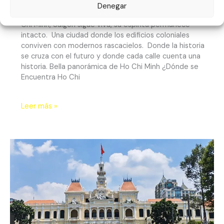
Denegar
¿Saigón o Ho Chi Minh? Aunque oficialmente se llama Ho
Chi Minh, Saigón sigue viva, su espíritu permanece
intacto. Una ciudad donde los edificios coloniales
conviven con modernos rascacielos. Donde la historia
se cruza con el futuro y donde cada calle cuenta una
historia. Bella panorámica de Ho Chi Minh ¿Dónde se
Encuentra Ho Chi
Leer más »
Un
Día
en
el
Corazón
de
Saigón:
Recorrido