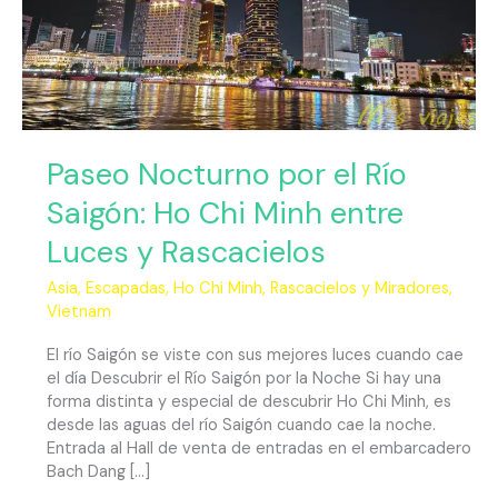
Saigón:
Ho
Chi
Minh
entre
Luces
y
Paseo Nocturno por el Río
Rascacielos
Saigón: Ho Chi Minh entre
Luces y Rascacielos
Asia
,
Escapadas
,
Ho Chi Minh
,
Rascacielos y Miradores
,
Vietnam
El río Saigón se viste con sus mejores luces cuando cae
el día Descubrir el Río Saigón por la Noche Si hay una
forma distinta y especial de descubrir Ho Chi Minh, es
desde las aguas del río Saigón cuando cae la noche.
Entrada al Hall de venta de entradas en el embarcadero
Bach Dang […]