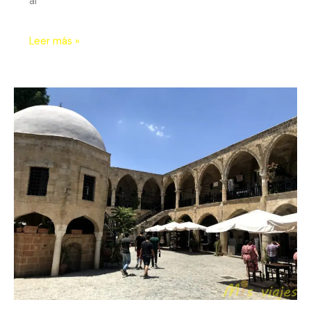
al
Leer más »
Nicosia:
Una
Capital
Dividida