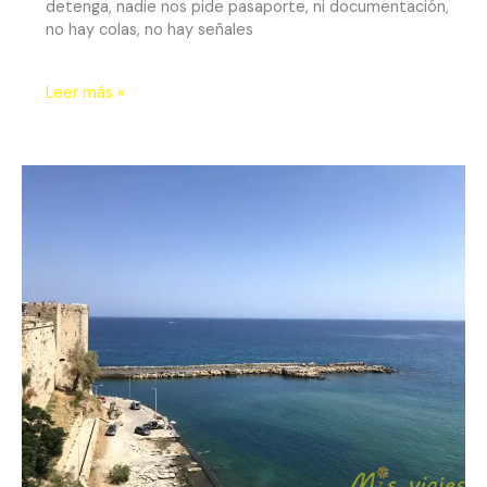
detenga, nadie nos pide pasaporte, ni documentación,
no hay colas, no hay señales
Leer más »
Kyrenia
y
Bellapais:
Dos
Joyas
Históricas
del
Norte
de
Chipre