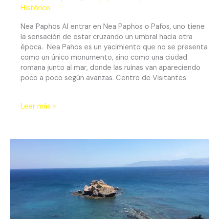
Histórico
Nea Paphos Al entrar en Nea Paphos o Pafos, uno tiene
la sensación de estar cruzando un umbral hacia otra
época. Nea Pahos es un yacimiento que no se presenta
como un único monumento, sino como una ciudad
romana junto al mar, donde las ruinas van apareciendo
poco a poco según avanzas. Centro de Visitantes
Leer más »
Tras
las
Huellas
de
Afrodita:
Un
viaje
por