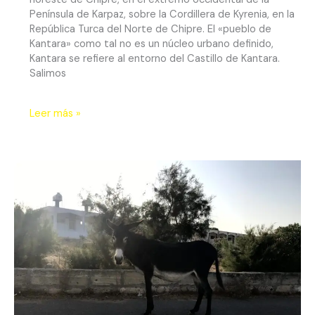
Península de Karpaz, sobre la Cordillera de Kyrenia, en la
República Turca del Norte de Chipre. El «pueblo de
Kantara» como tal no es un núcleo urbano definido,
Kantara se refiere al entorno del Castillo de Kantara.
Salimos
Leer más »
Karpaz
Salvaje:
Playas
infinitas,
Burros
Libres
y
el
Silencio
del
Apóstol