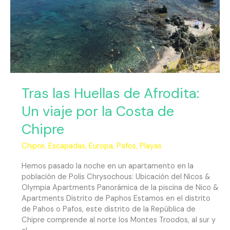
la
Costa
de
Chipre
Tras las Huellas de Afrodita:
Un viaje por la Costa de
Chipre
Chipre
,
Escapadas
,
Europa
,
Pafos
,
Playas
Hemos pasado la noche en un apartamento en la
población de Polis Chrysochous: Ubicación del Nicos &
Olympia Apartments Panorámica de la piscina de Nico &
Apartments Distrito de Paphos Estamos en el distrito
de Pahos o Pafos, este distrito de la República de
Chipre comprende al norte los Montes Troodos, al sur y