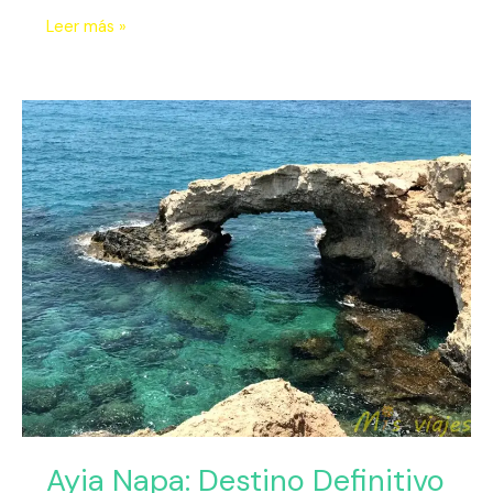
Leer más »
Ayia
Napa:
Destino
Definitivo
de
Sol
Intenso
y
Mar
Turquesa
Ayia Napa: Destino Definitivo