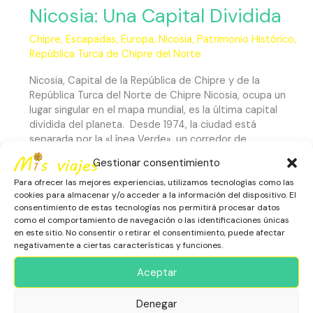
Nicosia: Una Capital Dividida
Chipre
,
Escapadas
,
Europa
,
Nicosia
,
Patrimonio Histórico
,
República Turca de Chipre del Norte
Nicosia, Capital de la República de Chipre y de la
República Turca del Norte de Chipre Nicosia, ocupa un
lugar singular en el mapa mundial, es la última capital
dividida del planeta. Desde 1974, la ciudad está
separada por la «Línea Verde», un corredor de
amortiguación controlado por las Naciones Unidas que la
Gestionar consentimiento
divide entre
Para ofrecer las mejores experiencias, utilizamos tecnologías como las
cookies para almacenar y/o acceder a la información del dispositivo. El
consentimiento de estas tecnologías nos permitirá procesar datos
Leer más »
como el comportamiento de navegación o las identificaciones únicas
en este sitio. No consentir o retirar el consentimiento, puede afectar
negativamente a ciertas características y funciones.
Dragon
Aceptar
Cave:
La
Denegar
Cueva