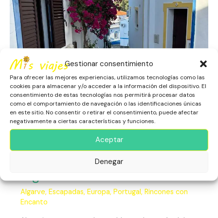
Gestionar consentimiento
Para ofrecer las mejores experiencias, utilizamos tecnologías como las
cookies para almacenar y/o acceder a la información del dispositivo. El
consentimiento de estas tecnologías nos permitirá procesar datos
como el comportamiento de navegación o las identificaciones únicas
en este sitio. No consentir o retirar el consentimiento, puede afectar
negativamente a ciertas características y funciones.
Aceptar
Alcoutim Un Respiro en el
Denegar
Algarve
Algarve
,
Escapadas
,
Europa
,
Portugal
,
Rincones con
Encanto