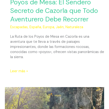
Poyos de Mesa: El Sendero
Secreto de Cazorla que Todo
Aventurero Debe Recorrer
Escapadas
,
España
,
Europa
,
Jaén
,
Naturaleza
La Ruta de los Poyos de Mesa en Cazorla es una
aventura que te lleva a través de paisajes
impresionantes, donde las formaciones rocosas,
conocidas como «poyos», ofrecen vistas panorámicas de
la sierra.
Leer más »
Ruta
del
Río
Borosa: