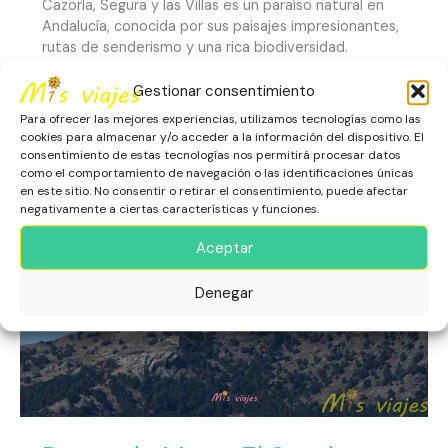
Cazorla, Segura y las Villas es un paraíso natural en
Andalucía, conocida por sus paisajes impresionantes,
rutas de senderismo y una rica biodiversidad.
Gestionar consentimiento
Leer más »
Para ofrecer las mejores experiencias, utilizamos tecnologías como las
cookies para almacenar y/o acceder a la información del dispositivo. El
consentimiento de estas tecnologías nos permitirá procesar datos
como el comportamiento de navegación o las identificaciones únicas
Poyos
en este sitio. No consentir o retirar el consentimiento, puede afectar
de
negativamente a ciertas características y funciones.
Mesa:
El
Aceptar
Sendero
Secreto
Denegar
de
Cazorla
que
Todo
Aventurero
Debe
Recorrer