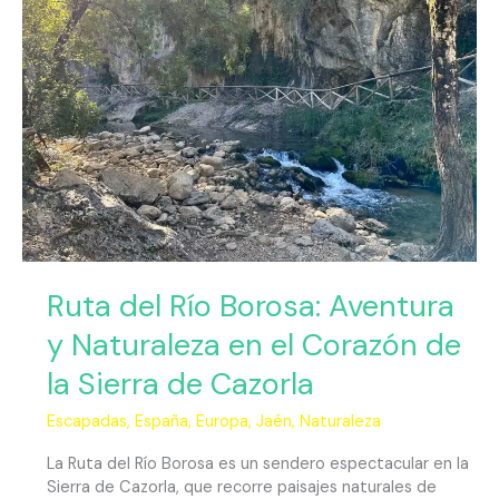
Aventura
y
Naturaleza
en
el
Corazón
de
la
Sierra
de
Cazorla
Ruta del Río Borosa: Aventura
y Naturaleza en el Corazón de
la Sierra de Cazorla
Escapadas
,
España
,
Europa
,
Jaén
,
Naturaleza
La Ruta del Río Borosa es un sendero espectacular en la
Sierra de Cazorla, que recorre paisajes naturales de