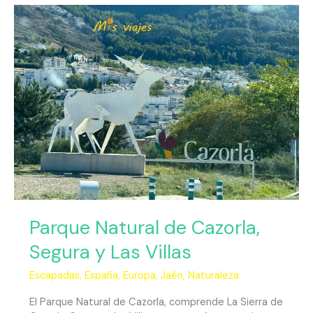
Parque
Natural
de
Cazorla,
Segura
y
Las
Villas
Parque Natural de Cazorla,
Segura y Las Villas
Escapadas
,
España
,
Europa
,
Jaén
,
Naturaleza
El Parque Natural de Cazorla, comprende La Sierra de