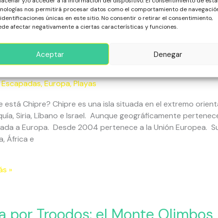
acenar y/o acceder a la información del dispositivo. El consentimiento de esta
nologías nos permitirá procesar datos como el comportamiento de navegació
 identificaciones únicas en este sitio. No consentir o retirar el consentimiento,
ás »
de afectar negativamente a ciertas características y funciones.
Aceptar
Denegar
pre: Una Isla en Constante Trans
,
Escapadas
,
Europa
,
Playas
 está Chipre? Chipre es una isla situada en el extremo orient
nte
uía, Siria, Líbano e Israel. Aunque geográficamente pertenec
ormación
igada a Europa. Desde 2004 pertenece a la Unión Europea. Su
, África e
ás »
a por Troodos: el Monte Olimbos,