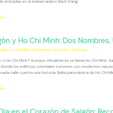
de entradas en el embarcadero Bach Dang
ás »
ielos
gón y Ho Chi Minh: Dos Nombres,
adas
,
Ho Chi Minh
,
Patrimonio Histórico
,
Vietnam
 o Ho Chi Minh? Aunque oficialmente se llama Ho Chi Minh, Sa
donde los edificios coloniales conviven con modernos rascaci
cada calle cuenta una historia. Bella panorámica de Ho Chi 
s,
ás »
Día en el Corazón de Saigón: Recor