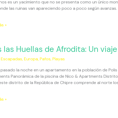
hos es un yacimiento que no se presenta como un único mon
onde las ruinas van apareciendo poco a poco según avanzas. 
ás »
ón
s las Huellas de Afrodita: Un viaj
a
,
Escapadas
,
Europa
,
Pafos
,
Playas
pasado la noche en un apartamento en la población de Polis
a:
ents Panorámica de la piscina de Nico & Apartments Distrito
este distrito de la República de Chipre comprende al norte lo
ás »