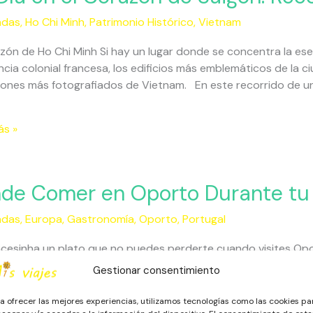
adas
,
Ho Chi Minh
,
Patrimonio Histórico
,
Vietnam
zón de Ho Chi Minh Si hay un lugar donde se concentra la esen
ón
ncia colonial francesa, los edificios más emblemáticos de la c
ncones más fotografiados de Vietnam. En este recorrido de u
ido
ás »
o
de Comer en Oporto Durante tu 
adas
,
Europa
,
Gastronomía
,
Oporto
,
Portugal
o
ncesinha un plato que no puedes perderte cuando visites Opo
e
sentativo de Oporto se llama Francesinha, una especialidad 
Gestionar consentimiento
nómico de la ciudad. Su nombre significa literalmente «peque
ada
talmente portugueses. Se trata
a ofrecer las mejores experiencias, utilizamos tecnologías como las cookies pa