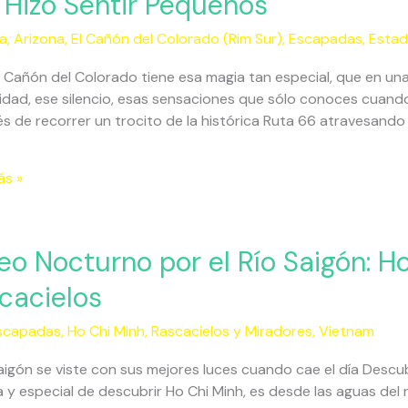
 Hizo Sentir Pequeños
a
,
Arizona
,
El Cañón del Colorado (Rim Sur)
,
Escapadas
,
Estad
do
 Cañón del Colorado tiene esa magia tan especial, que en una
dad, ese silencio, esas sensaciones que sólo conoces cuando l
o
 de recorrer un trocito de la histórica Ruta 66 atravesando K
leza
ás »
ños
eo Nocturno por el Río Saigón: H
no
cacielos
scapadas
,
Ho Chi Minh
,
Rascacielos y Miradores
,
Vietnam
Saigón se viste con sus mejores luces cuando cae el día Descub
a y especial de descubrir Ho Chi Minh, es desde las aguas del 