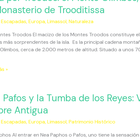
Monasterio de Trooditissa
s:
,
Escapadas
,
Europa
,
Limassol
,
Naturaleza
s,
ntes Troodos El macizo de los Montes Troodos constituye e
s más sorprendentes de la isla. Es la principal cadena monta
da
Olimbos, cerca de 2.000 metros de altitud. Situado a unos 7
ia
ás »
erio
 Pafos y la Tumba de los Reyes: V
issa
pre Antigua
,
Escapadas
,
Europa
,
Limassol
,
Patrimonio Histórico
phos Al entrar en Nea Paphos o Pafos, uno tiene la sensació