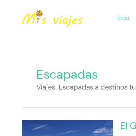
Ir
al
INICIO
contenido
Escapadas
Viajes. Escapadas a destinos tu
El
El 
Gran