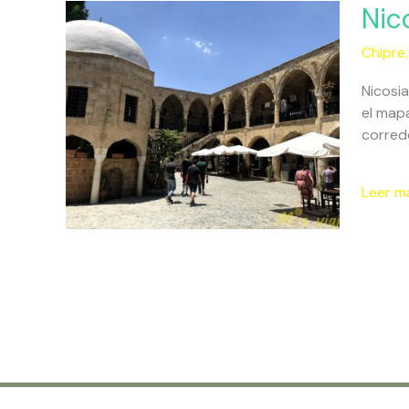
Nicosia
Nic
Una
Chipre
Capital
Dividid
Nicosia
el mapa
corred
Leer m