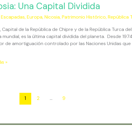
:
osia: Una Capital Dividida
,
Escapadas
,
Europa
,
Nicosia
,
Patrimonio Histórico
,
República 
a
, Capital de la República de Chipre y de la República Turca de
 mundial, es la última capital dividida del planeta. Desde 197
or de amortiguación controlado por las Naciones Unidas que l
ás »
1
2
…
9