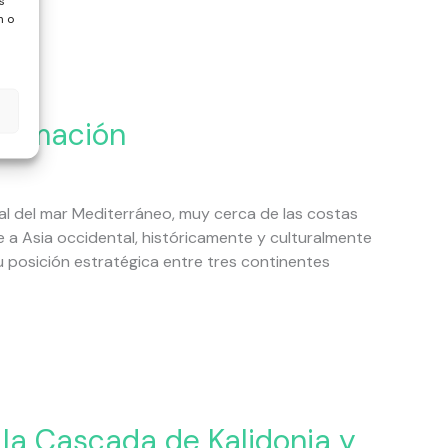
s
n o
formación
al del mar Mediterráneo, muy cerca de las costas
e a Asia occidental, históricamente y culturalmente
 posición estratégica entre tres continentes
 la Cascada de Kalidonia y