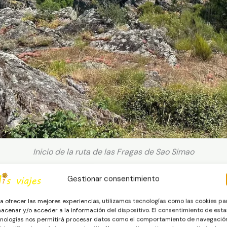
Inicio de la ruta de las Fragas de Sao Simao
Gestionar consentimiento
a zona de estacionamiento, es circular, así que finaliza tamb
enso, este es el inicio de la ruta que también es el primer mira
a ofrecer las mejores experiencias, utilizamos tecnologías como las cookies pa
acenar y/o acceder a la información del dispositivo. El consentimiento de esta
nologías nos permitirá procesar datos como el comportamiento de navegació