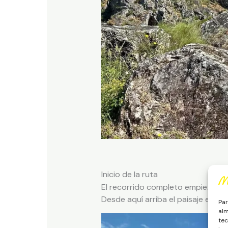
Inicio de la ruta
El recorrido completo empieza en l
Desde aquí arriba el paisaje es inm
Par
alm
tec