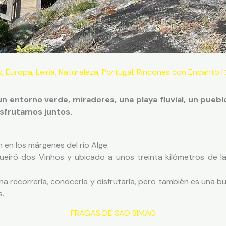
s
,
Europa
,
Leiria
,
Naturaleza
,
Portugal
,
Rincones con Encanto
|
 entorno verde, miradores, una playa fluvial, un pueb
isfrutamos juntos.
 en los márgenes del río Alge.
ueiró dos Vinhos y ubicado a unos treinta kilómetros de la
a recorrerla, conocerla y disfrutarla, pero también es una bu
s.
FRAGAS DE SAO SIMAO