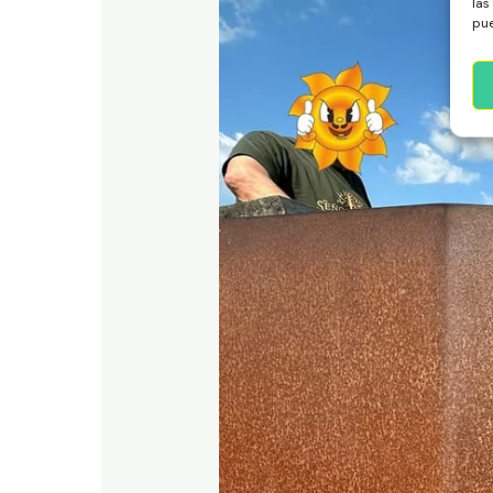
las
pue