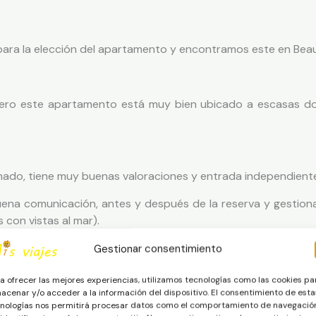
ara la elección del apartamento y encontramos este en Beau
 pero este apartamento está muy bien ubicado a escasas 
mado, tiene muy buenas valoraciones y entrada independient
buena comunicación, antes y después de la reserva y gestio
 con vistas al mar).
uida la limpieza y las tasas) para dos personas.
Gestionar consentimiento
bierta al salón y dispone de plaza de aparcamiento en el mis
a ofrecer las mejores experiencias, utilizamos tecnologías como las cookies pa
 para el disfrute completo de nuestra estancia.
acenar y/o acceder a la información del dispositivo. El consentimiento de esta
nologías nos permitirá procesar datos como el comportamiento de navegació