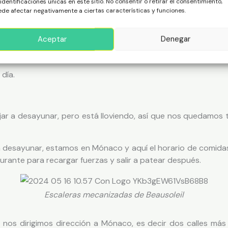
 identificaciones únicas en este sitio. No consentir o retirar el consentimiento,
stro transporte. El trayecto es por autopista y dura unos 3
de afectar negativamente a ciertas características y funciones.
o nos preocupa a que hora llegamos al apartamento. En la 
Aceptar
Denegar
rde en el aeropuerto de salida nos tomamos una merienda-
día.
r a desayunar, pero está lloviendo, así que nos quedamos 
ra desayunar, estamos en Mónaco y aquí el horario de comidas
rante para recargar fuerzas y salir a patear después.
Escaleras mecanizadas de Beausoleil
nos dirigimos dirección a Mónaco, es decir dos calles más 