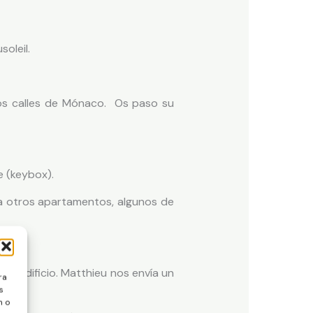
soleil.
dos calles de Mónaco. Os paso su
e (keybox).
na otros apartamentos, algunos de
mo edificio. Matthieu nos envía un
ra
s
n o