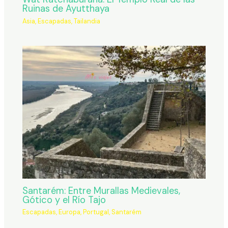
Ruinas de Ayutthaya
Asia
,
Escapadas
,
Tailandia
Santarém: Entre Murallas Medievales,
Gótico y el Río Tajo
Escapadas
,
Europa
,
Portugal
,
Santarém