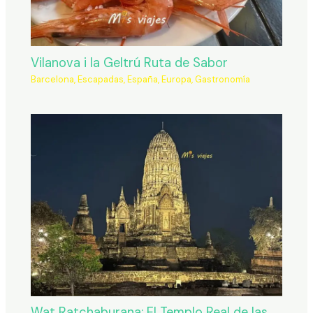
Vilanova i la Geltrú Ruta de Sabor
Barcelona
,
Escapadas
,
España
,
Europa
,
Gastronomía
Wat Ratchaburana: El Templo Real de las