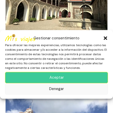
Gestionar consentimiento
Bella panorámica de los montes Troodos y del Monasterio
Para ofrecer las mejores experiencias, utilizamos tecnologías como las
cookies para almacenar y/o acceder a la información del dispositivo. El
Un Poco de Historia
consentimiento de estas tecnologías nos permitirá procesar datos
Alrededor del año 990 se situó su fundación, poco
como el comportamiento de navegación o las identificaciones únicas
en este sitio. No consentir o retirar el consentimiento, puede afectar
después de la iconoclasia bizantina (conflicto religioso en
negativamente a ciertas características y funciones.
el imperio bizantino). Según la tradición, comenzó como
una cueva habitada por un ermitaño que custodiaba un
Aceptar
icono de la Virgen. A lo largo de los siglos fue destruido y
reconstruido varias veces, el edificio actual, que vemos
Denegar
frente a nosotros, data del 1731.