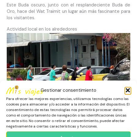
Este Buda oscuro, junto con el resplandeciente Buda de
Oro, hace del Wat Traimit un lugar aún más fascinante para
los visitantes.
Actividad local en los alrededores
Gestionar consentimiento
Para ofrecer las mejores experiencias, utilizamos tecnologías como las
cookies para almacenar y/o acceder a la información del dispositivo. El
consentimiento de estas tecnologías nos permitirá procesar datos
como el comportamiento de navegación o las identificaciones únicas
en este sitio. No consentir o retirar el consentimiento, puede afectar
Locales haciendo gym al lado del Wat Traimit y el China
negativamente a ciertas características y funciones.
Town, en Bangkok