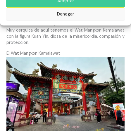
Aceptar
Al lado del Wat Traimit, hay un grupo de señoras
tailandesas practicando un poco de deporte.
Denegar
Cercanía con otros templos
Muy cerquita de aquí tenemos el Wat Mangkon Kamalawat
con la figura Kuan Yin, diosa de la misericordia, compasión y
protección.
El Wat Mangkon Kamalawat