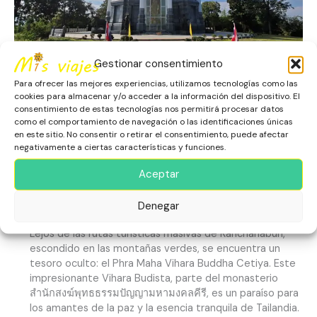
Cetiya»
Cómo
Encontrar
Paz
Gestionar consentimiento
en
Para ofrecer las mejores experiencias, utilizamos tecnologías como las
Kanchanaburi Secreto: «El
Tailandia
cookies para almacenar y/o acceder a la información del dispositivo. El
consentimiento de estas tecnologías nos permitirá procesar datos
Phra Maha Vihara Buddha
como el comportamiento de navegación o las identificaciones únicas
en este sitio. No consentir o retirar el consentimiento, puede afectar
Cetiya» Cómo Encontrar Paz
negativamente a ciertas características y funciones.
en Tailandia
Aceptar
Asia
,
Escapadas
,
Kanchanaburi
,
Patrimonio Histórico
,
Denegar
Tailandia
Lejos de las rutas turísticas masivas de Kanchanaburi,
escondido en las montañas verdes, se encuentra un
tesoro oculto: el Phra Maha Vihara Buddha Cetiya. Este
impresionante Vihara Budista, parte del monasterio
สำนักสงฆ์พุทธธรรมปัญญามหามงคลคีรี, es un paraíso para
los amantes de la paz y la esencia tranquila de Tailandia.