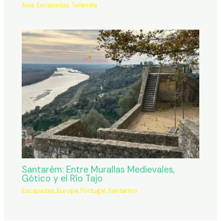
Asia
,
Escapadas
,
Tailandia
Santarém: Entre Murallas Medievales,
Gótico y el Río Tajo
Escapadas
,
Europa
,
Portugal
,
Santarém