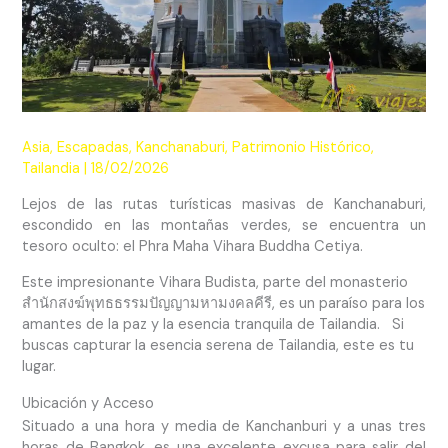
Asia
,
Escapadas
,
Kanchanaburi
,
Patrimonio Histórico
,
Tailandia
|
18/02/2026
Lejos de las rutas turísticas masivas de Kanchanaburi,
escondido en las montañas verdes, se encuentra un
tesoro oculto: el Phra Maha Vihara Buddha Cetiya.
Este impresionante Vihara Budista, parte del monasterio
สำนักสงฆ์พุทธธรรมปัญญามหามงคลคีรี, es un paraíso para los
amantes de la paz y la esencia tranquila de Tailandia. Si
buscas capturar la esencia serena de Tailandia, este es tu
lugar.
Ubicación y Acceso
Situado a una hora y media de Kanchanburi y a unas tres
horas de Bangkok, es una excelente excusa para salir del