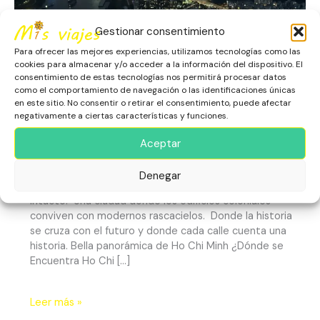
Una
Ciudad
Gestionar consentimiento
Para ofrecer las mejores experiencias, utilizamos tecnologías como las
cookies para almacenar y/o acceder a la información del dispositivo. El
consentimiento de estas tecnologías nos permitirá procesar datos
Saigón y Ho Chi Minh: Dos
como el comportamiento de navegación o las identificaciones únicas
en este sitio. No consentir o retirar el consentimiento, puede afectar
Nombres, Una Ciudad
negativamente a ciertas características y funciones.
Aceptar
Escapadas
,
Ho Chi Minh
,
Patrimonio Histórico
,
Vietnam
¿Saigón o Ho Chi Minh? Aunque oficialmente se llama Ho
Denegar
Chi Minh, Saigón sigue viva, su espíritu permanece
intacto. Una ciudad donde los edificios coloniales
conviven con modernos rascacielos. Donde la historia
se cruza con el futuro y donde cada calle cuenta una
historia. Bella panorámica de Ho Chi Minh ¿Dónde se
Encuentra Ho Chi […]
Leer más »