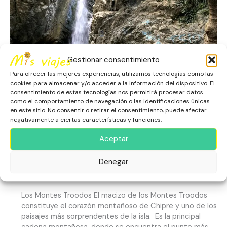
Cascada
de
Kalidonia
y
el
Gestionar consentimiento
Monasterio
de
Para ofrecer las mejores experiencias, utilizamos tecnologías como las
cookies para almacenar y/o acceder a la información del dispositivo. El
Trooditissa
consentimiento de estas tecnologías nos permitirá procesar datos
Ruta por Troodos: el Monte
como el comportamiento de navegación o las identificaciones únicas
en este sitio. No consentir o retirar el consentimiento, puede afectar
Olimbos, la Cascada de
negativamente a ciertas características y funciones.
Kalidonia y el Monasterio de
Aceptar
Trooditissa
Denegar
Chipre
,
Escapadas
,
Europa
,
Limassol
,
Naturaleza
Los Montes Troodos El macizo de los Montes Troodos
constituye el corazón montañoso de Chipre y uno de los
paisajes más sorprendentes de la isla. Es la principal