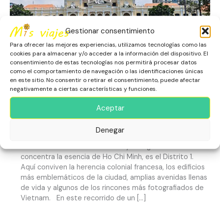
de
Saigón:
Recorrido
Gestionar consentimiento
por
el
Para ofrecer las mejores experiencias, utilizamos tecnologías como las
Distrito
cookies para almacenar y/o acceder a la información del dispositivo. El
1
consentimiento de estas tecnologías nos permitirá procesar datos
como el comportamiento de navegación o las identificaciones únicas
Un Día en el Corazón de
en este sitio. No consentir o retirar el consentimiento, puede afectar
negativamente a ciertas características y funciones.
Saigón: Recorrido por el
Distrito 1
Aceptar
Escapadas
,
Ho Chi Minh
,
Patrimonio Histórico
,
Vietnam
Denegar
El Corazón de Ho Chi Minh Si hay un lugar donde se
concentra la esencia de Ho Chi Minh, es el Distrito 1.
Aquí conviven la herencia colonial francesa, los edificios
más emblemáticos de la ciudad, amplias avenidas llenas
de vida y algunos de los rincones más fotografiados de
Vietnam. En este recorrido de un […]