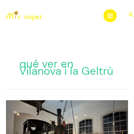
Ir
al
Bu
contenido
qué ver en
Vilanova i la Geltrú
Un
Viaje
en
el
Tiempo: