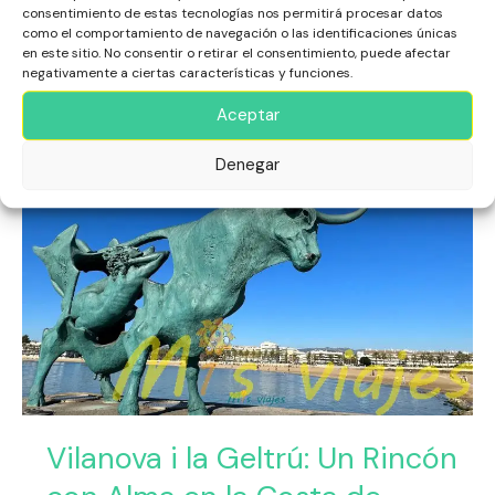
consentimiento de estas tecnologías nos permitirá procesar datos
como el comportamiento de navegación o las identificaciones únicas
Leer más »
en este sitio. No consentir o retirar el consentimiento, puede afectar
negativamente a ciertas características y funciones.
Aceptar
Vilanova
i
Denegar
la
Geltrú:
Un
Rincón
con
Alma
en
la
Costa
de
Barcelona
Vilanova i la Geltrú: Un Rincón