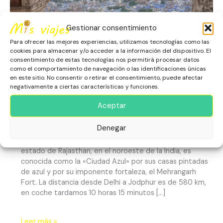
del
Desierto
Gestionar consentimiento
de
Thar
Para ofrecer las mejores experiencias, utilizamos tecnologías como las
cookies para almacenar y/o acceder a la información del dispositivo. El
consentimiento de estas tecnologías nos permitirá procesar datos
como el comportamiento de navegación o las identificaciones únicas
en este sitio. No consentir o retirar el consentimiento, puede afectar
Jodhpur: La Ciudad Azul en la
negativamente a ciertas características y funciones.
Puerta del Desierto de Thar
Aceptar
Asia
,
Escapadas
,
India
,
Jodhpur
,
Patrimonio Histórico
Denegar
¿Dónde está Jodphur, la Ciudad Azul? Ubicada en el
estado de Rajasthan, en el noroeste de la India, es
conocida como la «Ciudad Azul» por sus casas pintadas
de azul y por su imponente fortaleza, el Mehrangarh
Fort. La distancia desde Delhi a Jodphur es de 580 km,
en coche tardamos 10 horas 15 minutos […]
Leer más »