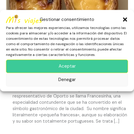
tu
Escapada
a
Gestionar consentimiento
la
Ciudad
Para ofrecer las mejores experiencias, utilizamos tecnologías como las
cookies para almacenar y/o acceder a la información del dispositivo. El
Dónde Comer en Oporto
consentimiento de estas tecnologías nos permitirá procesar datos
como el comportamiento de navegación o las identificaciones únicas
Durante tu Escapada a la
en este sitio. No consentir o retirar el consentimiento, puede afectar
negativamente a ciertas características y funciones.
Ciudad
Aceptar
Escapadas
,
Europa
,
Gastronomía
,
Oporto
,
Portugal
Denegar
La Francesinha un plato que no puedes perderte cuando
visites Oporto La Francesinha El plato más famoso y
respresentativo de Oporto se llama Francesinha, una
especialidad contundente que se ha convertido en el
símbolo gastronómico de la ciudad. Su nombre significa
literalmente «pequeña francesa», aunque su elaboración
y su sabor son totalmente portugueses. Se trata […]