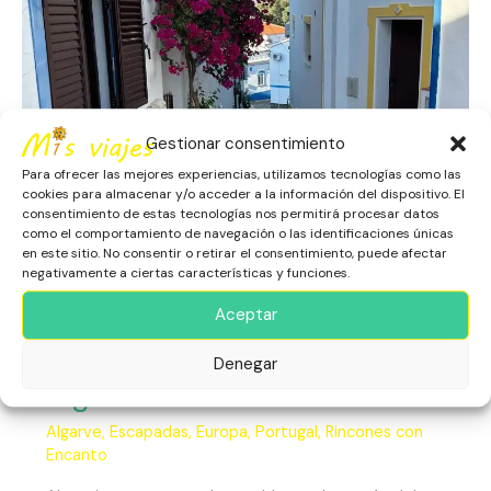
Gestionar consentimiento
Para ofrecer las mejores experiencias, utilizamos tecnologías como las
cookies para almacenar y/o acceder a la información del dispositivo. El
consentimiento de estas tecnologías nos permitirá procesar datos
como el comportamiento de navegación o las identificaciones únicas
en este sitio. No consentir o retirar el consentimiento, puede afectar
negativamente a ciertas características y funciones.
Aceptar
Alcoutim Un Respiro en el
Denegar
Algarve
Algarve
,
Escapadas
,
Europa
,
Portugal
,
Rincones con
Encanto