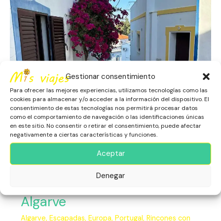
el
Algarve
Gestionar consentimiento
Para ofrecer las mejores experiencias, utilizamos tecnologías como las
cookies para almacenar y/o acceder a la información del dispositivo. El
consentimiento de estas tecnologías nos permitirá procesar datos
como el comportamiento de navegación o las identificaciones únicas
en este sitio. No consentir o retirar el consentimiento, puede afectar
negativamente a ciertas características y funciones.
Aceptar
Denegar
Alcoutim Un Respiro en el
Algarve
Algarve
,
Escapadas
,
Europa
,
Portugal
,
Rincones con