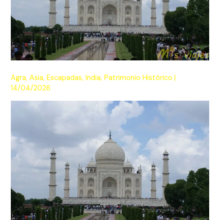
Agra
,
Asia
,
Escapadas
,
India
,
Patrimonio Histórico
|
14/04/2026