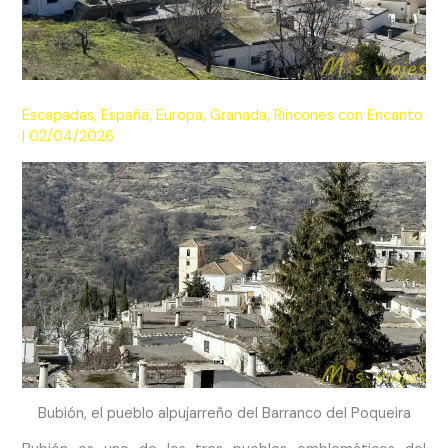
Escapadas
,
España
,
Europa
,
Granada
,
Rincones con Encanto
|
02/04/2026
Bubión, el pueblo alpujarreño del Barranco del Poqueira