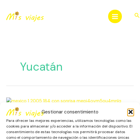
Ir
al
Bu
contenido
Yucatán
Chichén
Itzá:
Gestionar consentimiento
El
Chichén Itzá: El Corazón Maya
Corazón
Para ofrecer las mejores experiencias, utilizamos tecnologías como las
que Late en la Historia
Maya
cookies para almacenar y/o acceder a la información del dispositivo. El
consentimiento de estas tecnologías nos permitirá procesar datos
que
como el comportamiento de navegación o las identificaciones únicas
América
,
Escapadas
,
México
,
Patrimonio Histórico
Late