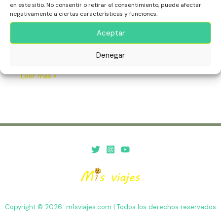
en este sitio. No consentir o retirar el consentimiento, puede afectar
en
negativamente a ciertas características y funciones.
Descubre los secretos de Chichén Itzá en nuestro blog:
la
historia, arquitectura maya, curiosidades y consejos para
Historia
Aceptar
visitar esta maravilla del mundo. ¡Viaja al pasado y
explora su grandeza!
Denegar
Leer más »
Copyright © 2026 m1sviajes.com | Todos los derechos reservados