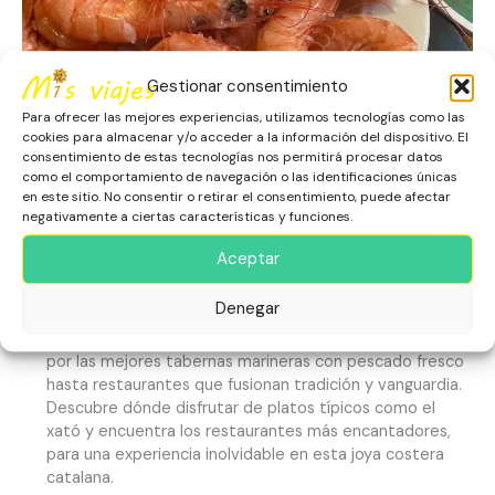
Gestionar consentimiento
Para ofrecer las mejores experiencias, utilizamos tecnologías como las
cookies para almacenar y/o acceder a la información del dispositivo. El
consentimiento de estas tecnologías nos permitirá procesar datos
como el comportamiento de navegación o las identificaciones únicas
en este sitio. No consentir o retirar el consentimiento, puede afectar
Vilanova i la Geltrú Ruta de
negativamente a ciertas características y funciones.
Sabor
Aceptar
Barcelona
,
Escapadas
,
España
,
Europa
,
Gastronomía
Denegar
Vilanova i la Geltrú Ruta de Sabor, en este blog, te guía
por las mejores tabernas marineras con pescado fresco
hasta restaurantes que fusionan tradición y vanguardia.
Descubre dónde disfrutar de platos típicos como el
xató y encuentra los restaurantes más encantadores,
para una experiencia inolvidable en esta joya costera
catalana.