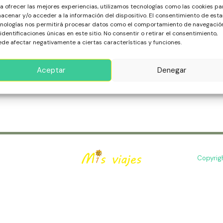
a ofrecer las mejores experiencias, utilizamos tecnologías como las cookies pa
acenar y/o acceder a la información del dispositivo. El consentimiento de esta
áculo
 aurora boreal es una experiencia mágica, llena de asombro y
nologías nos permitirá procesar datos como el comportamiento de navegació
ión de conexión profunda con el universo, dejándote sin pala
 identificaciones únicas en este sitio. No consentir o retirar el consentimiento,
de afectar negativamente a ciertas características y funciones.
bra
ás »
Aceptar
Denegar
Copyrig