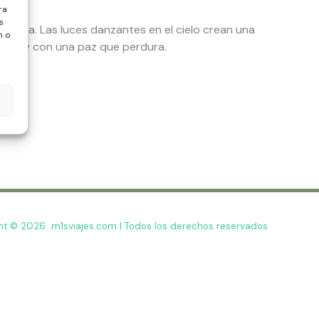
ra
s
 calma. Las luces danzantes en el cielo crean una
n o
bras y con una paz que perdura.
ht © 2026 m1sviajes.com | Todos los derechos reservados