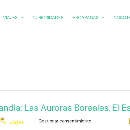
VIAJES
CURIOSIDADES
ESCAPADAS
NOSOT
a:
landia: Las Auroras Boreales, El 
lumbra al Mundo
s
Gestionar consentimiento
s,
adas
,
Europa
,
Finlandia
,
Naturaleza