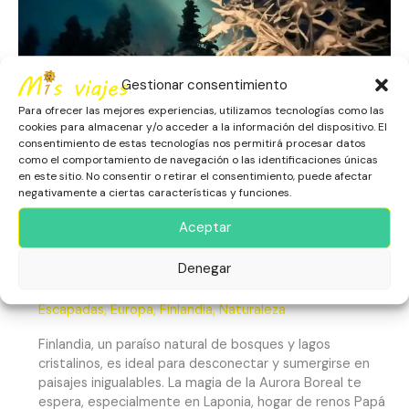
y
Magia
Ártica
Gestionar consentimiento
Para ofrecer las mejores experiencias, utilizamos tecnologías como las
cookies para almacenar y/o acceder a la información del dispositivo. El
consentimiento de estas tecnologías nos permitirá procesar datos
como el comportamiento de navegación o las identificaciones únicas
en este sitio. No consentir o retirar el consentimiento, puede afectar
negativamente a ciertas características y funciones.
Aceptar
Finlandia: Naturaleza Inmensa,
Denegar
Cultura Única y Magia Ártica
Escapadas
,
Europa
,
Finlandia
,
Naturaleza
Finlandia, un paraíso natural de bosques y lagos
cristalinos, es ideal para desconectar y sumergirse en
paisajes inigualables. La magia de la Aurora Boreal te
espera, especialmente en Laponia, hogar de renos Papá