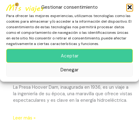
Gestionar consentimiento
Para ofrecer las mejores experiencias, utilizamos tecnologías como las
cookies para almacenar y/o acceder a la información del dispositivo. El
consentimiento de estas tecnologías nos permitirá procesar datos
como el comportamiento de navegación o las identificaciones únicas
en este sitio. No consentir o retirar el consentimiento, puede afectar
negativamente a ciertas características y funciones.
Aceptar
La Presa Hoover Dam
América
,
Arizona
,
Escapadas
,
Estados Unidos
,
Nevada
,
Denegar
Patrimonio Histórico
La Presa Hoover Dam, inaugurada en 1936, es un viaje a
la ingeniería de su época, una maravilla que ofrece vistas
espectaculares y es clave en la energía hidroeléctrica.
Leer más »