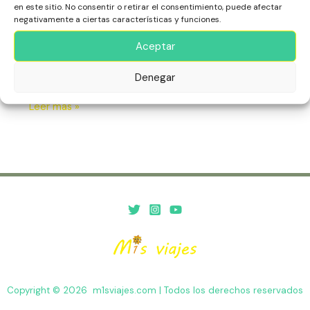
en este sitio. No consentir o retirar el consentimiento, puede afectar
Playas
de
negativamente a ciertas características y funciones.
Sal
Vive la emoción de observar tiburones limón de cerca
Aceptar
en las aguas cristalinas de la Isla de Sal. Un encuentro
único con estos majestuosos depredadores marinos
Denegar
Leer más »
Copyright © 2026 m1sviajes.com | Todos los derechos reservados