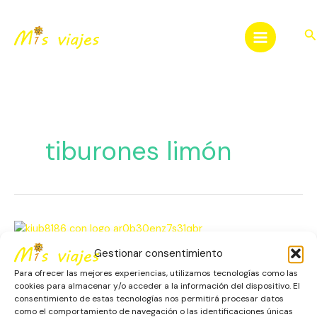
Ir
al
Bu
contenido
tiburones limón
Encuentro
con
Gestionar consentimiento
Tiburones
Encuentro con Tiburones
Limón
Para ofrecer las mejores experiencias, utilizamos tecnologías como las
Limón en la Isla de Sal
en
cookies para almacenar y/o acceder a la información del dispositivo. El
consentimiento de estas tecnologías nos permitirá procesar datos
la
como el comportamiento de navegación o las identificaciones únicas
África
,
Cabo Verde
,
Escapadas
,
Isla de Sal
,
Naturaleza
,
Isla