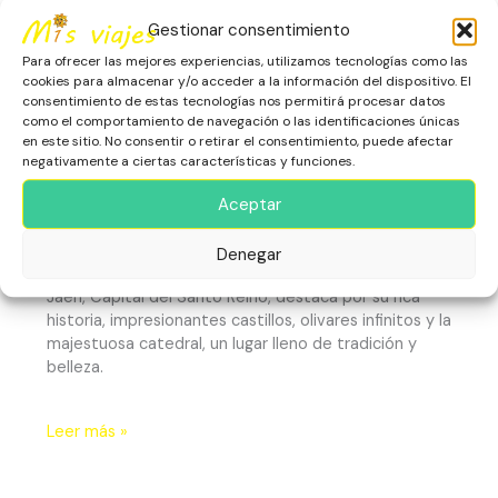
Gestionar consentimiento
Para ofrecer las mejores experiencias, utilizamos tecnologías como las
cookies para almacenar y/o acceder a la información del dispositivo. El
consentimiento de estas tecnologías nos permitirá procesar datos
como el comportamiento de navegación o las identificaciones únicas
en este sitio. No consentir o retirar el consentimiento, puede afectar
negativamente a ciertas características y funciones.
Jaén: Capital del Santo Reino
Aceptar
Escapadas
,
España
,
Europa
,
Jaén
,
Patrimonio Histórico
,
Denegar
Rascacielos y Miradores
Jaén, Capital del Santo Reino, destaca por su rica
historia, impresionantes castillos, olivares infinitos y la
majestuosa catedral, un lugar lleno de tradición y
belleza.
Leer más »