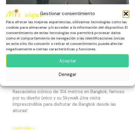
alturas!
Gestionar consentimiento
Para ofrecer las mejores experiencias, utilizamos tecnologías como las
cookies para almacenar y/o acceder a la información del dispositivo. El
consentimiento de estas tecnologías nos permitirá procesar datos
como el comportamiento de navegación o las identificaciones únicas
en este sitio. No consentir o retirar el consentimiento, puede afectar
negativamente a ciertas características y funciones.
Mahanakhon ¡Vive Bangkok
Aceptar
desde las alturas!
Asia
,
Bangkok
,
Escapadas
,
Rascacielos y Miradores
,
Denegar
Tailandia
Rascacielos icónico de 314 metros en Bangkok, famoso
por su diseño único y su Skywalk ¡Una visita
imprescindible para disfrutar de Bangkok desde las
alturas!
Leer más »