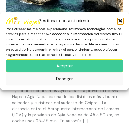
y
Mar
Turquesa
Gestionar consentimiento
Para ofrecer las mejores experiencias, utilizamos tecnologías como las
cookies para almacenar y/o acceder a la información del dispositivo. El
consentimiento de estas tecnologías nos permitirá procesar datos
como el comportamiento de navegación o las identificaciones únicas
en este sitio. No consentir o retirar el consentimiento, puede afectar
negativamente a ciertas características y funciones.
Ayia Napa: Destino Definitivo
Aceptar
de Sol Intenso y Mar Turquesa
Denegar
Ayia Napa
,
Chipre
,
Escapadas
,
Europa
,
Playas
¿Dónde encontramos Ayia Napa? La provincia de Ayia
Napa o Agia Napa, es una de los distritos más vibrantes,
soleados y turísticos del sudeste de Chipre. La
distancia entre el Aeropuerto Internacional de Larnaca
(LCA) y la provincia de Ayia Napa es de 45 a 50 km, en
coche unos 35-45 min. En autobús […]