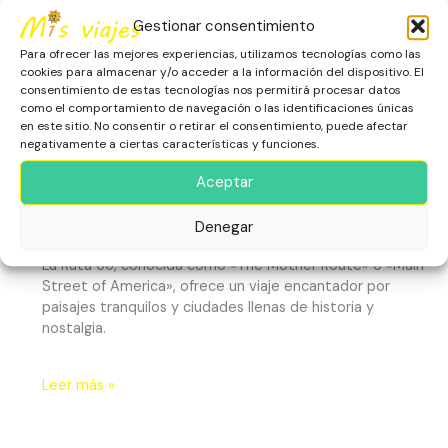
Gestionar consentimiento
Para ofrecer las mejores experiencias, utilizamos tecnologías como las
cookies para almacenar y/o acceder a la información del dispositivo. El
consentimiento de estas tecnologías nos permitirá procesar datos
como el comportamiento de navegación o las identificaciones únicas
en este sitio. No consentir o retirar el consentimiento, puede afectar
negativamente a ciertas características y funciones.
La Ruta 66
Aceptar
América
,
Arizona
,
California
,
Escapadas
,
Estados Unidos
,
Patrimonio Histórico
Denegar
La Ruta 66, conocida como «The Mother Route» o «Main
Street of America», ofrece un viaje encantador por
paisajes tranquilos y ciudades llenas de historia y
nostalgia.
Leer más »