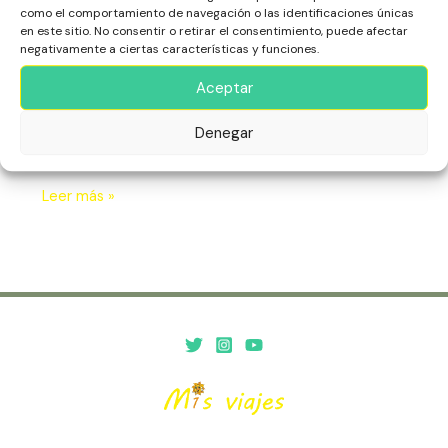
como el comportamiento de navegación o las identificaciones únicas
Playas
Refugio
en este sitio. No consentir o retirar el consentimiento, puede afectar
Secreto
negativamente a ciertas características y funciones.
La Isla de Maio, en Cabo Verde, es un destino tranquilo y
virgen, conocido por sus playas de arena blanca, aguas
Aceptar
turquesas y paisajes naturales. Ofrece un refugio ideal
para escapar del turismo masivo y disfrutar de la
Denegar
autenticidad de la vida isleña.
Leer más »