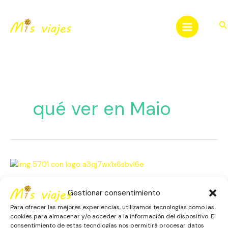
Ir
al
Bu
contenido
qué ver en Maio
Isla
de
Maio
Isla de Maio en Cabo Verde: Un
Gestionar consentimiento
en
Refugio Secreto
Cabo
Para ofrecer las mejores experiencias, utilizamos tecnologías como las
Verde:
cookies para almacenar y/o acceder a la información del dispositivo. El
África
,
Cabo Verde
,
Escapadas
,
Isla de Maio
,
Naturaleza
,
consentimiento de estas tecnologías nos permitirá procesar datos
Un