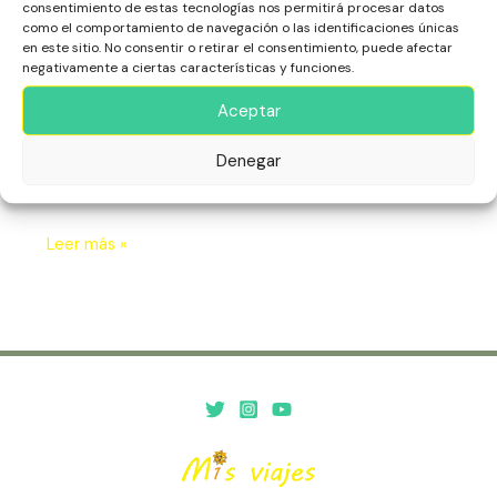
Cultural
consentimiento de estas tecnologías nos permitirá procesar datos
África
,
Cabo Verde
,
Escapadas
,
Isla de Santiago
,
de
como el comportamiento de navegación o las identificaciones únicas
Patrimonio Histórico
,
Playas
Cabo
en este sitio. No consentir o retirar el consentimiento, puede afectar
negativamente a ciertas características y funciones.
Verde
La Isla de Santiago en Cabo Verde es el corazón cultural
Aceptar
e histórico del archipiélago. Con su rica herencia colonial,
vibrante vida local y paisajes diversos, ofrece una
experiencia auténtica, llena de tradición, música y
Denegar
belleza natural.
Leer más »