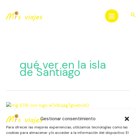
Ir
al
Bu
contenido
qué ver en la isla
de Santiago
Isla
de
Santiago:
Gestionar consentimiento
Isla de Santiago: El Corazón
El
Para ofrecer las mejores experiencias, utilizamos tecnologías como las
Cultural de Cabo Verde
Corazón
cookies para almacenar y/o acceder a la información del dispositivo. El