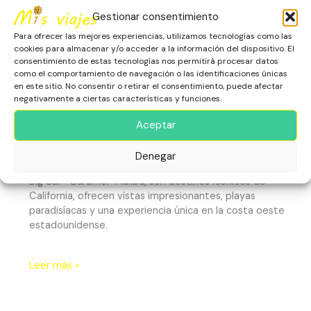
Gestionar consentimiento
Para ofrecer las mejores experiencias, utilizamos tecnologías como las
cookies para almacenar y/o acceder a la información del dispositivo. El
consentimiento de estas tecnologías nos permitirá procesar datos
como el comportamiento de navegación o las identificaciones únicas
en este sitio. No consentir o retirar el consentimiento, puede afectar
negativamente a ciertas características y funciones.
Big Sur-Carmel-Malibú
Aceptar
América
,
California
,
Escapadas
,
Estados Unidos
,
Naturaleza
,
Playas
Denegar
Big Sur- Caramel-Malibú, son destinos icónicos de
California, ofrecen vistas impresionantes, playas
paradisíacas y una experiencia única en la costa oeste
estadounidense.
Leer más »