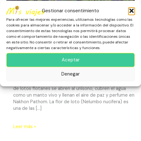
el
Gestionar consentimiento
Agua
Para ofrecer las mejores experiencias, utilizamos tecnologías como las
cookies para almacenar y/o acceder a la información del dispositivo. El
consentimiento de estas tecnologías nos permitirá procesar datos
como el comportamiento de navegación o las identificaciones únicas
El Mercado de Lotos Flotantes:
en este sitio. No consentir o retirar el consentimiento, puede afectar
negativamente a ciertas características y funciones.
Belleza sobre el Agua
Aceptar
Asia
,
Escapadas
,
Nakhon Pathom
,
Naturaleza
,
Tailandia
Denegar
¿Puede un Mercado de Lotos Flotantes no Vender Nada
y Aún Así Ser el Más Hermoso del Mundo? Cuando miles
de lotos flotanes se abren al unísono, cubren el agua
como un manto vivo y llenan el aire de paz y perfume en
Nakhon Pathom. La flor de loto (Nelumbo nucifera) es
una de las […]
Leer más »