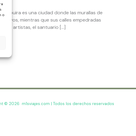
ra
s
 Essaouira es una ciudad donde las murallas de
n o
 esclavos, mientras que sus calles empedradas
io de artistas, el santuario […]
ht © 2026 m1sviajes.com | Todos los derechos reservados