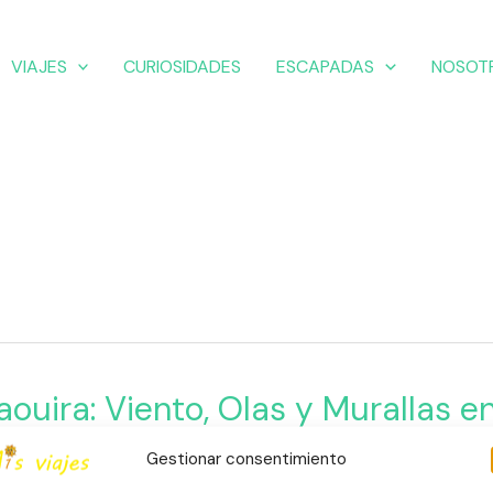
VIAJES
CURIOSIDADES
ESCAPADAS
NOSOT
ra:
aouira: Viento, Olas y Murallas e
ruecos
Gestionar consentimiento
Escapadas
,
Essaouira
,
Marruecos
,
Playas