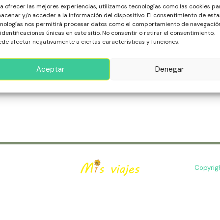
s
a ofrecer las mejores experiencias, utilizamos tecnologías como las cookies pa
acenar y/o acceder a la información del dispositivo. El consentimiento de esta
para Descubrir el Lado Salvaje, Salado y Libre de Marruecos?
nologías nos permitirá procesar datos como el comportamiento de navegació
 caliza cuentan historias de piratas, reyes y comerciantes de
 identificaciones únicas en este sitio. No consentir o retirar el consentimiento,
de afectar negativamente a ciertas características y funciones.
n con el eco de jazz, de blues y de la brisa marina. Es el refug
ca
Aceptar
Denegar
ás »
cos
Copyrig