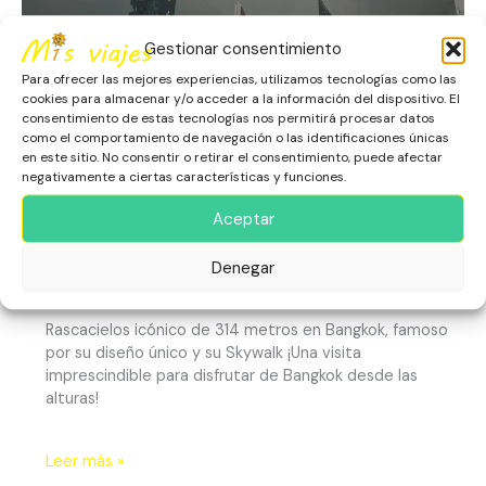
alturas!
Gestionar consentimiento
Para ofrecer las mejores experiencias, utilizamos tecnologías como las
cookies para almacenar y/o acceder a la información del dispositivo. El
consentimiento de estas tecnologías nos permitirá procesar datos
como el comportamiento de navegación o las identificaciones únicas
en este sitio. No consentir o retirar el consentimiento, puede afectar
negativamente a ciertas características y funciones.
Mahanakhon ¡Vive Bangkok
Aceptar
desde las alturas!
Asia
,
Bangkok
,
Escapadas
,
Rascacielos y Miradores
,
Denegar
Tailandia
Rascacielos icónico de 314 metros en Bangkok, famoso
por su diseño único y su Skywalk ¡Una visita
imprescindible para disfrutar de Bangkok desde las
alturas!
Leer más »