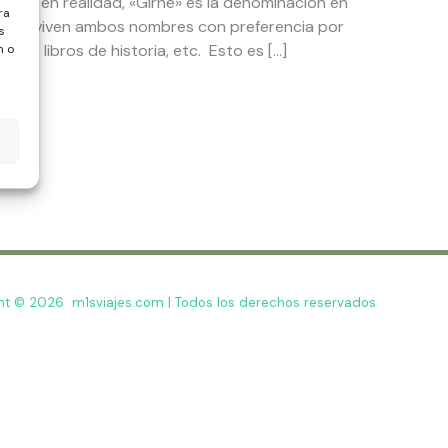
bres en realidad, «Girne» es la denominación en
ra
974 conviven ambos nombres con preferencia por
s
ales, libros de historia, etc. Esto es […]
n o
ht © 2026 m1sviajes.com | Todos los derechos reservados