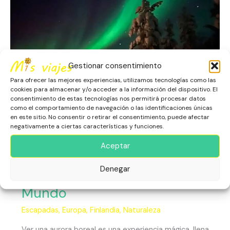
Espectáculo
Natural
que
Deslumbra
al
Mundo
Gestionar consentimiento
Para ofrecer las mejores experiencias, utilizamos tecnologías como las
cookies para almacenar y/o acceder a la información del dispositivo. El
consentimiento de estas tecnologías nos permitirá procesar datos
como el comportamiento de navegación o las identificaciones únicas
en este sitio. No consentir o retirar el consentimiento, puede afectar
negativamente a ciertas características y funciones.
Finlandia: Las Auroras
Aceptar
Boreales, El Espectáculo
Denegar
Natural que Deslumbra al
Mundo
Escapadas
,
Europa
,
Finlandia
,
Naturaleza
Ver una aurora boreal es una experiencia mágica, llena