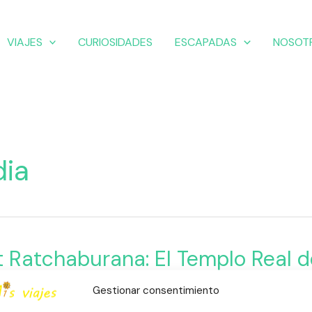
VIAJES
CURIOSIDADES
ESCAPADAS
NOSOT
dia
 Ratchaburana: El Templo Real d
burana:
yutthaya
,
Escapadas
,
Patrimonio Histórico
,
Tailandia
Gestionar consentimiento
o