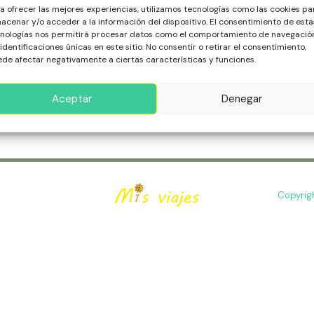
s que el Wat Ratchaburana guarda secretos de la realeza tail
a ofrecer las mejores experiencias, utilizamos tecnologías como las cookies pa
za de Ayutthaya. ¡Acompáñanos!
acenar y/o acceder a la información del dispositivo. El consentimiento de esta
nologías nos permitirá procesar datos como el comportamiento de navegació
 identificaciones únicas en este sitio. No consentir o retirar el consentimiento,
de afectar negativamente a ciertas características y funciones.
ás »
aya
Aceptar
Denegar
Copyrig