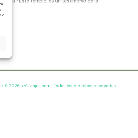
andesa? Este templo, es un testimonio de la
ra
s
n o
ht © 2026 m1sviajes.com | Todos los derechos reservados