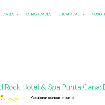
VIAJES
CURIOSIDADES
ESCAPADAS
NOSOT
d Rock Hotel & Spa Punta Cana: E
o y Diversión
Gestionar consentimiento
a
,
Escapadas
,
Playas
,
República Dominicana