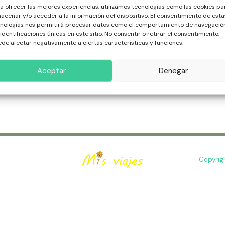
a ofrecer las mejores experiencias, utilizamos tecnologías como las cookies pa
acenar y/o acceder a la información del dispositivo. El consentimiento de esta
 Rock Hotel & Spa Punta Cana es un resort todo incluido de l
nologías nos permitirá procesar datos como el comportamiento de navegació
nimiento vibrante, casino y un spa exclusivo para una experie
 identificaciones únicas en este sitio. No consentir o retirar el consentimiento,
de afectar negativamente a ciertas características y funciones.
o
ás »
to
Aceptar
Denegar
ón
Copyrig