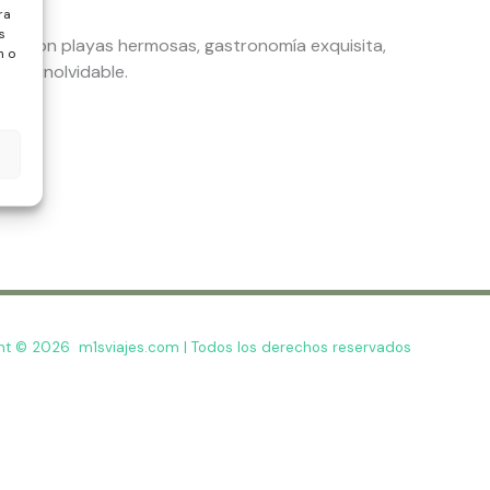
ra
s
ujo, con playas hermosas, gastronomía exquisita,
n o
ncia inolvidable.
ht © 2026 m1sviajes.com | Todos los derechos reservados