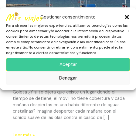
Azul
Infinito
Gestionar consentimiento
Para ofrecer las mejores experiencias, utilizamos tecnologías como las
cookies para almacenar y/o acceder a la información del dispositivo. El
consentimiento de estas tecnologías nos permitirá procesar datos
como el comportamiento de navegación o las identificaciones únicas
en este sitio. No consentir o retirar el consentimiento, puede afectar
Turquía desde el Mar: 7 días
negativamente a ciertas características y funciones.
de Azul Infinito
Aceptar
Asia
,
Escapadas
,
Naturaleza
,
Playas
,
Turquía
Denegar
Vamos a Descubrir Turquía desde el Mar, una Semana en
Goleta ¿Y si te dijera que existe un lugar donde el
tiempo se detiene, el móvil no tiene cobertura y cada
mañana despiertas en una bahía diferente de aguas
cristalinas? Imagina despertar cada mañana con el
sonido suave de las olas contra el casco de […]
Leer más »