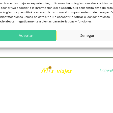
Mónica, California, es un encantador destino costero conocid
a ofrecer las mejores experiencias, utilizamos tecnologías como las cookies pa
e vida urbana, ofreciendo un escape perfecto junto al mar.
acenar y/o acceder a la información del dispositivo. El consentimiento de esta
nologías nos permitirá procesar datos como el comportamiento de navegació
 identificaciones únicas en este sitio. No consentir o retirar el consentimiento,
de afectar negativamente a ciertas características y funciones.
ás »
Aceptar
Denegar
Copyrig