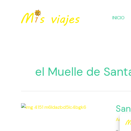
Ir
al
INICIO
contenido
el Muelle de San
Santa
San
Mónica
Améric
Califor