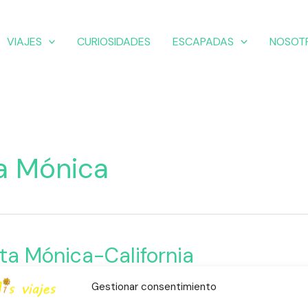
VIAJES
CURIOSIDADES
ESCAPADAS
NOSOT
ta Mónica
ta Mónica-California
-
a
,
California
,
Escapadas
,
Estados Unidos
,
Playas
nia
Gestionar consentimiento