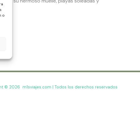
o por su hermoso muelle, playas soleadas y
ra
s
n o
ht © 2026 m1sviajes.com | Todos los derechos reservados