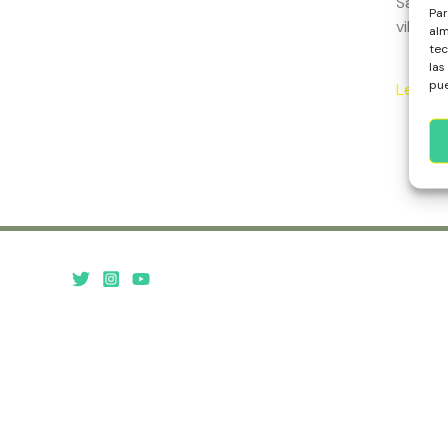
Santa 
Par
vibrant
alm
tec
las
pue
Leer m