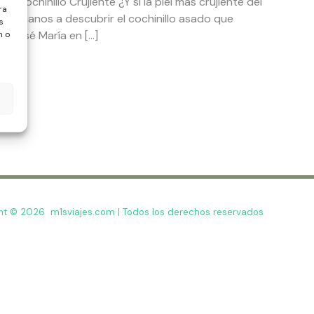
a Cochinillo Crujiente ¿Y si la piel más crujiente del
ra
mpáñanos a descubrir el cochinillo asado que
s
de José María en […]
n o
ht © 2026 m1sviajes.com | Todos los derechos reservados