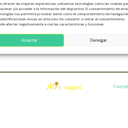
te piel la del cochinillo cocinado en el Restaurante de José Marí
a ofrecer las mejores experiencias, utilizamos tecnologías como las cookies pa
se rompiera con un plato ante tus ojos? Sigue leyendo y aco
acenar y/o acceder a la información del dispositivo. El consentimiento de esta
ta Segovia ¡Y a tu paladar! Tradicional entrada la del Mesón 
nologías nos permitirá procesar datos como el comportamiento de navegació
 identificaciones únicas en este sitio. No consentir o retirar el consentimiento,
a
de afectar negativamente a ciertas características y funciones.
ás »
Aceptar
Denegar
Copyrig