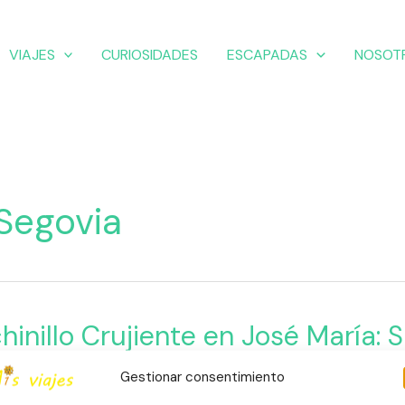
VIAJES
CURIOSIDADES
ESCAPADAS
NOSOT
Segovia
llo
hinillo Crujiente en José María: 
te
adas
,
España
,
Europa
,
Gastronomía
,
Segovia
Gestionar consentimiento