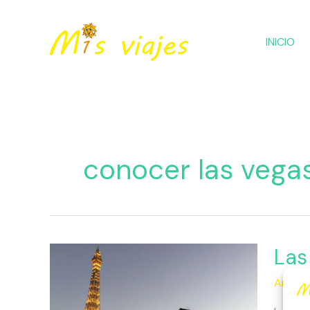
Ir
al
INICIO
contenido
conocer las vega
Las
Las
Vegas:
Améric
Ciudad
del