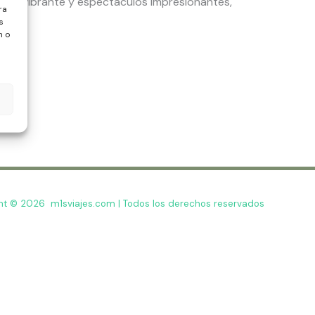
urna vibrante y espectáculos impresionantes,
ra
s
n o
ht © 2026 m1sviajes.com | Todos los derechos reservados