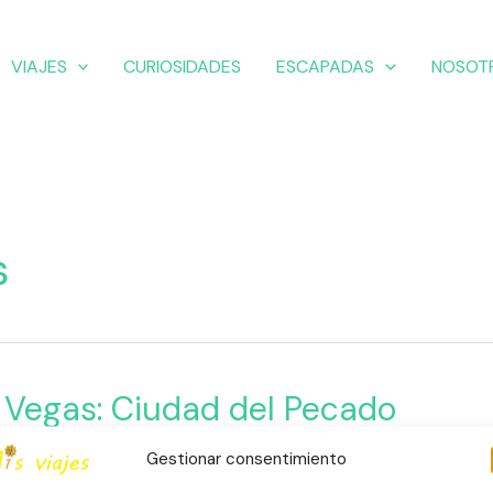
VIAJES
CURIOSIDADES
ESCAPADAS
NOSOT
s
 Vegas: Ciudad del Pecado
a
,
Escapadas
,
Estados Unidos
,
Las Vegas
,
Nevada
,
Rascacielo
Gestionar consentimiento