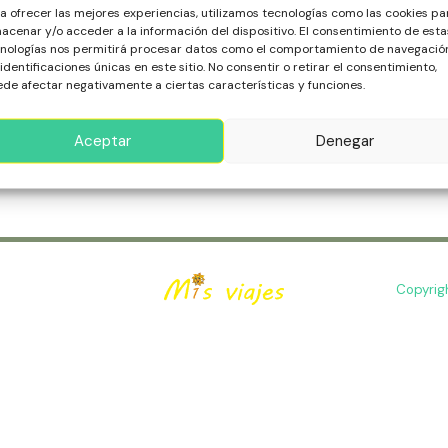
gas, ciudad del pecado, es famosa por sus casinos, vida noct
o
a ofrecer las mejores experiencias, utilizamos tecnologías como las cookies pa
iéndola en el destino ideal para la diversión sin límites.
acenar y/o acceder a la información del dispositivo. El consentimiento de esta
nologías nos permitirá procesar datos como el comportamiento de navegació
 identificaciones únicas en este sitio. No consentir o retirar el consentimiento,
de afectar negativamente a ciertas características y funciones.
ás »
Aceptar
Denegar
Copyrig