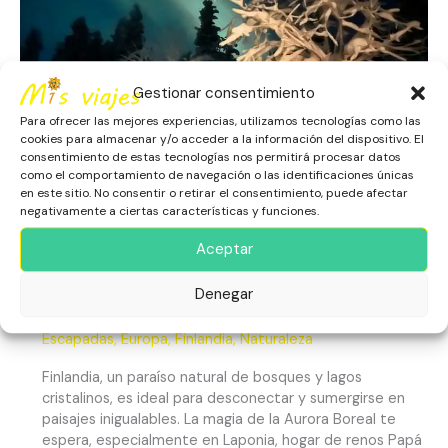
y
Magia
Ártica
Gestionar consentimiento
Para ofrecer las mejores experiencias, utilizamos tecnologías como las
cookies para almacenar y/o acceder a la información del dispositivo. El
consentimiento de estas tecnologías nos permitirá procesar datos
como el comportamiento de navegación o las identificaciones únicas
en este sitio. No consentir o retirar el consentimiento, puede afectar
negativamente a ciertas características y funciones.
Aceptar
Finlandia: Naturaleza Inmensa,
Denegar
Cultura Única y Magia Ártica
Escapadas
,
Europa
,
Finlandia
,
Naturaleza
Finlandia, un paraíso natural de bosques y lagos
cristalinos, es ideal para desconectar y sumergirse en
paisajes inigualables. La magia de la Aurora Boreal te
espera, especialmente en Laponia, hogar de renos Papá