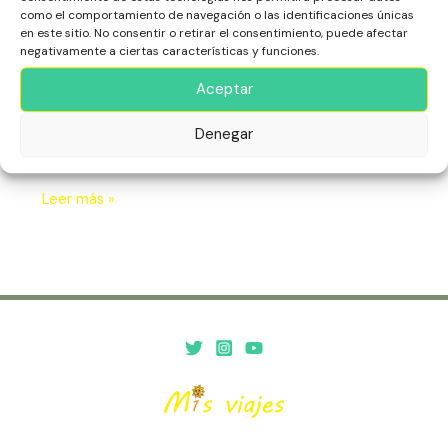
y
como el comportamiento de navegación o las identificaciones únicas
América
,
Escapadas
,
Estados Unidos
,
Rascacielos y
sus
en este sitio. No consentir o retirar el consentimiento, puede afectar
Miradores
,
San Francisco
Colinas
negativamente a ciertas características y funciones.
San Francisco, famosa por sus colinas y el icónico
Aceptar
puente Golden Gate, ofrece una mezcla única de
cultura, historia y vistas espectaculares de la bahía de
Denegar
San Francisco
Leer más »