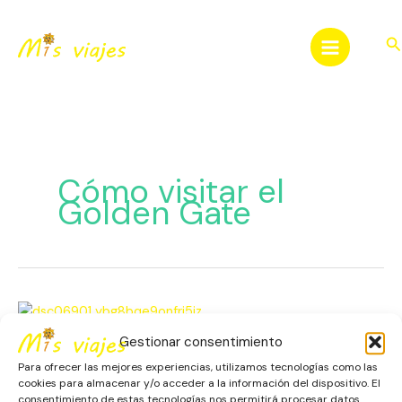
Ir
al
Bu
contenido
Cómo visitar el
Golden Gate
San
Francisco:
Gestionar consentimiento
Su
San Francisco: Su Golden
Golden
Para ofrecer las mejores experiencias, utilizamos tecnologías como las
Gate y sus Colinas
cookies para almacenar y/o acceder a la información del dispositivo. El
Gate
consentimiento de estas tecnologías nos permitirá procesar datos