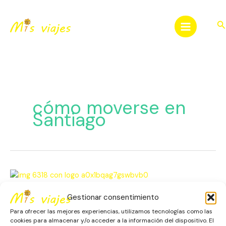
Ir
al
Bu
contenido
cómo moverse en
Santiago
Isla
de
Santiago:
Gestionar consentimiento
Isla de Santiago: El Corazón
El
Para ofrecer las mejores experiencias, utilizamos tecnologías como las
Cultural de Cabo Verde
Corazón
cookies para almacenar y/o acceder a la información del dispositivo. El