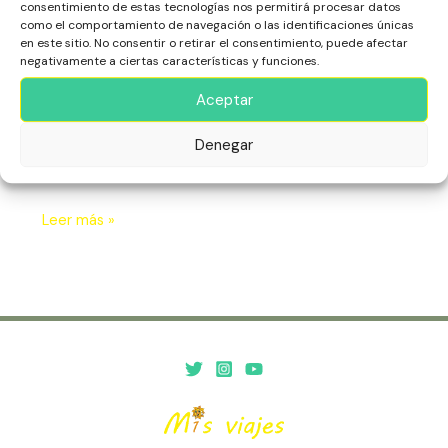
Cultural
consentimiento de estas tecnologías nos permitirá procesar datos
África
,
Cabo Verde
,
Escapadas
,
Isla de Santiago
,
de
como el comportamiento de navegación o las identificaciones únicas
Patrimonio Histórico
,
Playas
Cabo
en este sitio. No consentir o retirar el consentimiento, puede afectar
negativamente a ciertas características y funciones.
Verde
La Isla de Santiago en Cabo Verde es el corazón cultural
Aceptar
e histórico del archipiélago. Con su rica herencia colonial,
vibrante vida local y paisajes diversos, ofrece una
experiencia auténtica, llena de tradición, música y
Denegar
belleza natural.
Leer más »