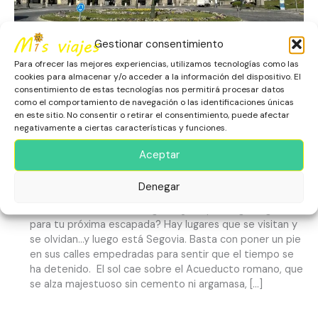
que
te
Gestionar consentimiento
transporta
a
Para ofrecer las mejores experiencias, utilizamos tecnologías como las
otra
cookies para almacenar y/o acceder a la información del dispositivo. El
Segovia, más allá del
época
consentimiento de estas tecnologías nos permitirá procesar datos
como el comportamiento de navegación o las identificaciones únicas
Acueducto, una ciudad que te
en este sitio. No consentir o retirar el consentimiento, puede afectar
negativamente a ciertas características y funciones.
transporta a otra época
Aceptar
Escapadas
,
España
,
Europa
,
Patrimonio Histórico
,
Segovia
Denegar
El bello Acueducto de Segovia ¿Porqué elegir Segovia
para tu próxima escapada? Hay lugares que se visitan y
se olvidan…y luego está Segovia. Basta con poner un pie
en sus calles empedradas para sentir que el tiempo se
ha detenido. El sol cae sobre el Acueducto romano, que
se alza majestuoso sin cemento ni argamasa, […]