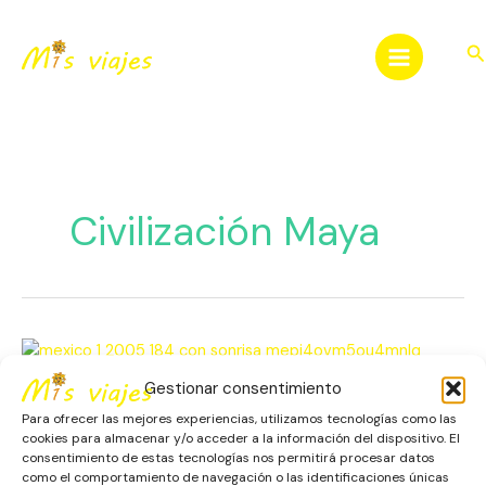
Ir
al
Bu
contenido
Civilización Maya
Chichén
Itzá:
Gestionar consentimiento
El
Chichén Itzá: El Corazón Maya
Corazón
Para ofrecer las mejores experiencias, utilizamos tecnologías como las
que Late en la Historia
Maya
cookies para almacenar y/o acceder a la información del dispositivo. El
consentimiento de estas tecnologías nos permitirá procesar datos
que
como el comportamiento de navegación o las identificaciones únicas
América
,
Escapadas
,
México
,
Patrimonio Histórico
Late