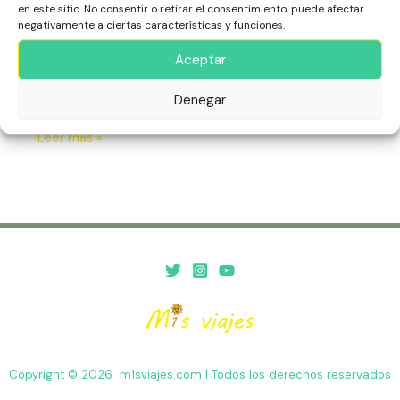
en este sitio. No consentir o retirar el consentimiento, puede afectar
en
negativamente a ciertas características y funciones.
Descubre los secretos de Chichén Itzá en nuestro blog:
la
historia, arquitectura maya, curiosidades y consejos para
Historia
Aceptar
visitar esta maravilla del mundo. ¡Viaja al pasado y
explora su grandeza!
Denegar
Leer más »
Copyright © 2026 m1sviajes.com | Todos los derechos reservados